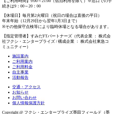
【ご利用時間】
9:00～21:00（宿泊利用を除く）※窓口での手
続きは9：00～20：00
【休場日】
毎月第2火曜日（祝日の場合は直後の平日）
年末年始（12月29日から翌年1月3日まで）
※その他保守点検等により臨時休場となる場合があります。
【指定管理者】
すみだFTパートナーズ（代表企業 ： 株式会
社フクシ・エンタープライズ / 構成企業 ： 株式会社東急コ
ミュニティー）
施設案内
ご利用案内
ご利用料金
自主事業
活動報告
交通・アクセス
お知らせ
お問い合わせ
個人情報保護方針
Copyright @ フクシ・エンタープライズ墨田フィールド（墨