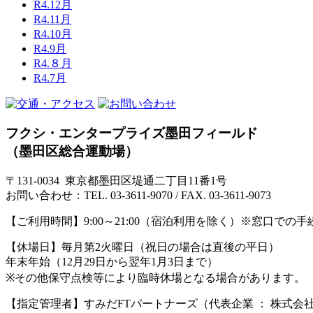
R4.12月
R4.11月
R4.10月
R4.9月
R4.８月
R4.7月
フクシ・エンタープライズ墨田フィールド
（墨田区総合運動場）
〒131-0034 東京都墨田区堤通二丁目11番1号
お問い合わせ：TEL. 03-3611-9070 / FAX. 03-3611-9073
【ご利用時間】
9:00～21:00（宿泊利用を除く）※窓口での手続
【休場日】
毎月第2火曜日（祝日の場合は直後の平日）
年末年始（12月29日から翌年1月3日まで）
※その他保守点検等により臨時休場となる場合があります。
【指定管理者】
すみだFTパートナーズ（代表企業 ： 株式会