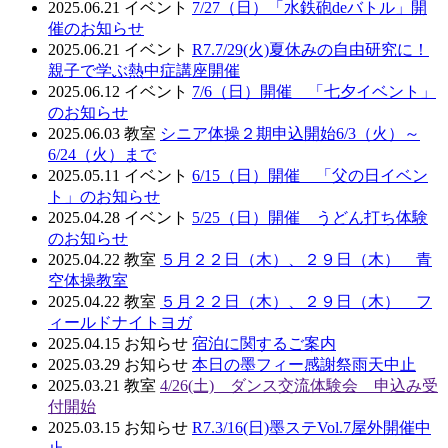
2025.06.21
イベント
7/27（日）「水鉄砲deバトル」開
催のお知らせ
2025.06.21
イベント
R7.7/29(火)夏休みの自由研究に！
親子で学ぶ熱中症講座開催
2025.06.12
イベント
7/6（日）開催 「七夕イベント」
のお知らせ
2025.06.03
教室
シニア体操２期申込開始6/3（火）～
6/24（火）まで
2025.05.11
イベント
6/15（日）開催 「父の日イベン
ト」のお知らせ
2025.04.28
イベント
5/25（日）開催 うどん打ち体験
のお知らせ
2025.04.22
教室
５月２２日（木）、２９日（木） 青
空体操教室
2025.04.22
教室
５月２２日（木）、２９日（木） フ
ィールドナイトヨガ
2025.04.15
お知らせ
宿泊に関するご案内
2025.03.29
お知らせ
本日の墨フィー感謝祭雨天中止
2025.03.21
教室
4/26(土) ダンス交流体験会 申込み受
付開始
2025.03.15
お知らせ
R7.3/16(日)墨ステVol.7屋外開催中