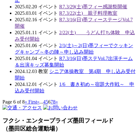
止
2025.02.20
イベント
R7.3/29(土)墨フィー感謝祭開催
2025.03.01
イベント
R7.3/22(土) 親子料理教室
2025.02.16
イベント
R7.3/16(日)墨フィーステージVol.7
開催
2025.01.11
イベント
2/22(土) うどん打ち体験 申込
み受付開始
2025.01.06
イベント
2/1(土)～2(日)墨フィーでクッキン
グキャンプ～冬の陣～申し込み開始
2025.01.04
イベント
R7.3/16(日)墨ステVol.7出演チーム
＆出演キッズ募集開始
2024.12.03
教室
シニア体操教室 第4期 申し込み受付
開始
2024.12.01
イベント
1/6 書き初め～宿題大作戦～ 申
込み受付開始
Page 6 of 8
« First
«
...
4
5
6
7
8
»
フクシ・エンタープライズ墨田フィールド
（墨田区総合運動場）