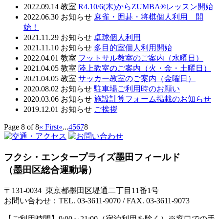
2022.09.14
教室
R4.10/6(木)からZUMBA®レッスン開始
2022.06.30
お知らせ
麻雀・囲碁・将棋個人利用 開
始！
2021.11.29
お知らせ
卓球個人利用
2021.11.10
お知らせ
多目的室個人利用開始
2022.04.01
教室
フットサル教室のご案内（水曜日）
2021.04.05
教室
陸上教室のご案内（火・金・土曜日）
2021.04.05
教室
サッカー教室のご案内（金曜日）
2020.08.02
お知らせ
駐車場ご利用時のお願い
2020.03.06
お知らせ
施設計算フォーム掲載のお知らせ
2019.12.01
お知らせ
ご挨拶
Page 8 of 8
« First
«
...
4
5
6
7
8
フクシ・エンタープライズ墨田フィールド
（墨田区総合運動場）
〒131-0034 東京都墨田区堤通二丁目11番1号
お問い合わせ：TEL. 03-3611-9070 / FAX. 03-3611-9073
【ご利用時間】
9:00～21:00（宿泊利用を除く）※窓口での手